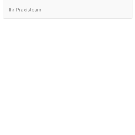
Weiterlesen
Ihr Praxisteam
Suchen
Suchen
Recent Posts
Hello world!
Recent Comments
A WordPress Commenter
zu
Hello world!