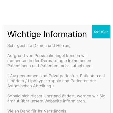
Zum
Inhalt
Haut- und
springen
Ästhetikz
Wichtige Information
Schließen
Uncategorized
entrum Dr.
Sehr geehrte Damen und Herren,
Aufgrund von Personalmangel können wir
Schulz in
momentan in der Dermatologie
keine
neuen
Patientinnen und Patienten mehr aufnehmen.
Hello world!
Rottweil
( Ausgenommen sind Privatpatienten, Patienten mit
Lipödem / Lipohypertrophie und Patienten der
Von
admin
Beitrag gepostet am
Januar 18, 2024
Ästhetischen Abteilung )
zu
Beitrag gepostet in
Uncategorized
1 Kommentar
Hello
Sobald sich dieser Umstand ändert, werden wir Sie
Welcome to WordPress. This is your first post. Edit
erneut über unsere Webseite informieren.
world!
or delete it, then start writing!
Vielen Dank für Ihr Verständnis