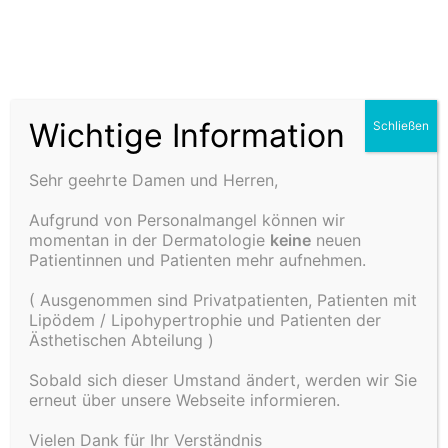
Haut- und
Ästhetikz
Wichtige Information
Schließen
PDO-Faeden
entrum Dr.
Sehr geehrte Damen und Herren,
Aufgrund von Personalmangel können wir
Schulz in
momentan in der Dermatologie
keine
neuen
Patientinnen und Patienten mehr aufnehmen.
Rottweil
( Ausgenommen sind Privatpatienten, Patienten mit
Lipödem / Lipohypertrophie und Patienten der
Ästhetischen Abteilung )
Sobald sich dieser Umstand ändert, werden wir Sie
erneut über unsere Webseite informieren.
Vielen Dank für Ihr Verständnis