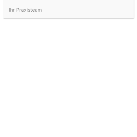
Ihr Praxisteam
Faltenbehandlung mit PDO-
Fäden in Rottweil
FAKTEN ZUR
FALTENBEHANDLUNG MIT
PDO-FÄDEN
Anwen
Augenfalten, Marionettenfalten,
dung
Nasolabialfalten
Metho
PDO-Fäden aus Polydioxanon mit oder