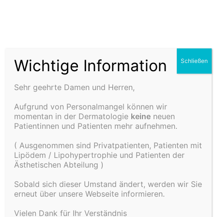
Haut- und
Ästhetikz
Wichtige Information
Schließen
Lipödem
entrum Dr.
Sehr geehrte Damen und Herren,
Aufgrund von Personalmangel können wir
Schulz in
momentan in der Dermatologie
keine
neuen
Patientinnen und Patienten mehr aufnehmen.
Rottweil
( Ausgenommen sind Privatpatienten, Patienten mit
Lipödem / Lipohypertrophie und Patienten der
Ästhetischen Abteilung )
Sobald sich dieser Umstand ändert, werden wir Sie
erneut über unsere Webseite informieren.
Vielen Dank für Ihr Verständnis