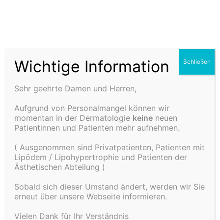
Haut- und
Ästhetikz
Wichtige Information
Schließen
Botulinumtoxin-gegen-Schwitzen
entrum Dr.
Sehr geehrte Damen und Herren,
Aufgrund von Personalmangel können wir
Schulz in
momentan in der Dermatologie
keine
neuen
Patientinnen und Patienten mehr aufnehmen.
Rottweil
( Ausgenommen sind Privatpatienten, Patienten mit
Lipödem / Lipohypertrophie und Patienten der
Ästhetischen Abteilung )
Sobald sich dieser Umstand ändert, werden wir Sie
erneut über unsere Webseite informieren.
Vielen Dank für Ihr Verständnis