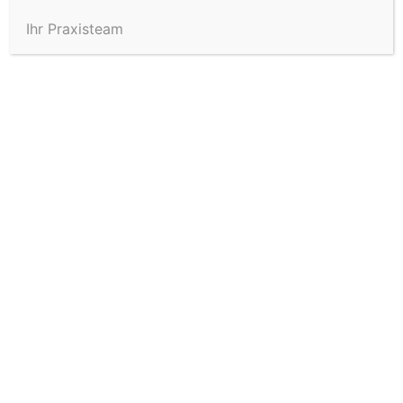
Ihr Praxisteam
Botulinumtoxin gegen
Schwitzen in Rottweil
FAKTEN ZUR
HYPERHIDROSE-
BEHANDLUNG
Anwendungsgebiete
Achseln
Methode
Botox-Injektion