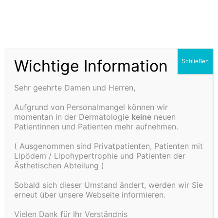
Haut- und
Ästhetikz
Wichtige Information
Schließen
anti-aging-Mesolift
entrum Dr.
Sehr geehrte Damen und Herren,
Aufgrund von Personalmangel können wir
Schulz in
momentan in der Dermatologie
keine
neuen
Patientinnen und Patienten mehr aufnehmen.
Rottweil
( Ausgenommen sind Privatpatienten, Patienten mit
Lipödem / Lipohypertrophie und Patienten der
Ästhetischen Abteilung )
Sobald sich dieser Umstand ändert, werden wir Sie
erneut über unsere Webseite informieren.
Vielen Dank für Ihr Verständnis